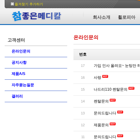
즐겨찾기 추가하기
회사소개
휠로피아
온라인문의
고객센터
온라인문의
번호
공지사항
가입 인사 올려요~ 눈팅만 
17
제품A/S
사랑
16
자주묻는질문
나드리110 렌탈문의
15
갤러리
렌탈문의
14
문의드립니다
13
제품문의
12
문의드립니다
11