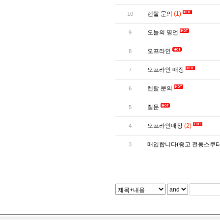
렌탈 문의
(1)
10
오늘의 명언
9
오프라인
8
오프라인 매장
7
렌탈 문의
6
질문
5
오프라인매장
(2)
4
매입합니다(중고 전동스쿠터
3