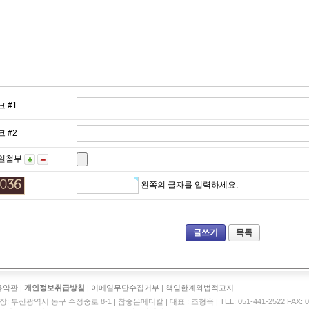
크 #1
크 #2
일첨부
왼쪽의 글자를 입력하세요.
목록
용약관
|
개인정보취급방침
|
이메일무단수집거부
|
책임한계와법적고지
: 부산광역시 동구 수정중로 8-1 | 참좋은메디칼 | 대표 : 조형욱 | TEL: 051-441-2522 FAX: 05