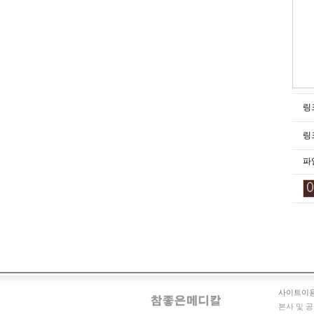
링
링
파
사이트이
본사 및 공장