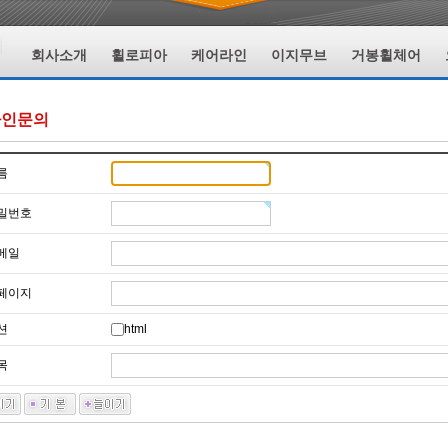
회사소개
휠로피아
케어라인
이지무브
거봉휠체어
라인문의
름
밀번호
메일
페이지
션
html
목