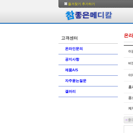
즐겨찾기 추가하기
온
고객센터
온라인문의
이
공지사항
비
제품A/S
이
자주묻는질문
홈
갤러리
옵
제